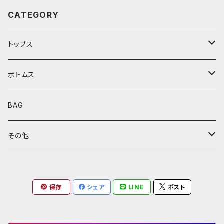
CATEGORY
トップス
ミリタリージャケット
ボトムス
スカジャン
オーバーオール
BAG
スタジャン
デニムパンツ
その他
ライダースジャケット
雑貨
保存
シェア
LINE
ポスト
デニムジャケット
その他